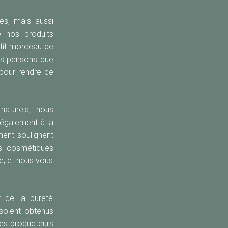
es, mais aussi
e nos produits
etit morceau de
ous pensons que
 pour rendre ce
naturels, nous
également à la
ment soulignent
ts cosmétiques
re, et nous vous
t de la pureté
soient obtenus
les producteurs